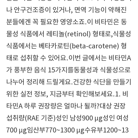
나 안구건조증이 있거나, 면역 기능이 약해진
분들에겐 꼭 필요한 영양소죠.이 비타민은 동
물성 식품에서 레티놀(retinol) 형태로,식물성
식품에서는 베타카로틴(beta-carotene) 형
태로 섭취할 수 있어요.이번 글에서는 비타민A
가 풍부한 음식 15가지를동물성과 식물성으로
나누어 정리해 드릴게요.건강한 식단을 만들기
위한 실전 정보, 지금부터 확인해보세요.1. 비
타민A 하루 권장량은 얼마나 될까?대상 권장
섭취량(RAE 기준)성인 남성900 µg성인 여성
700 µg임산부770~1300 µg수유부1200~13