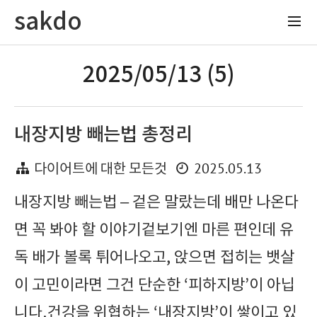
sakdo
2025/05/13 (5)
내장지방 빼는법 총정리
2025.05.13
다이어트에 대한 모든것
내장지방 빼는법 – 겉은 말랐는데 배만 나온다
면 꼭 봐야 할 이야기겉보기엔 마른 편인데 유
독 배가 볼록 튀어나오고, 앉으면 접히는 뱃살
이 고민이라면 그건 단순한 ‘피하지방’이 아닙
니다.건강을 위협하는 ‘내장지방’이 쌓이고 있