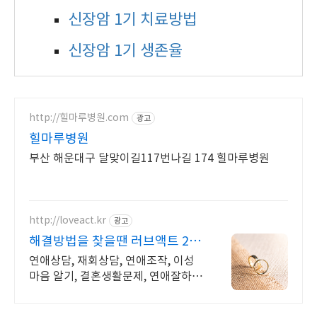
신장암 1기 치료방법
신장암 1기 생존율
http://힐마루병원.com
광고
힐마루병원
부산 해운대구 달맞이길117번나길 174 힐마루병원
http://loveact.kr
광고
해결방법을 찾을땐 러브액트 201
1년 개업 오랜 업력
연애상담, 재회상담, 연애조작, 이성
마음 알기, 결혼생활문제, 연애잘하는
법 다양한 상황 처리가능업체, 현실적
으로 도움이 되는 상담, 일단 문의부