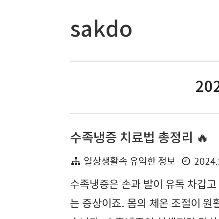
sakdo
202
수족냉증 치료법 총정리 🔥
2024.
일상생활속 유익한 정보
수족냉증은 손과 발이 유독 차갑고 
는 증상이죠. 몸의 체온 조절이 원