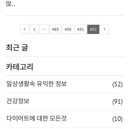
않..
1
···
489
490
491
492
최근 글
카테고리
(52)
일상생활속 유익한 정보
(91)
건강정보
(10)
다이어트에 대한 모든것