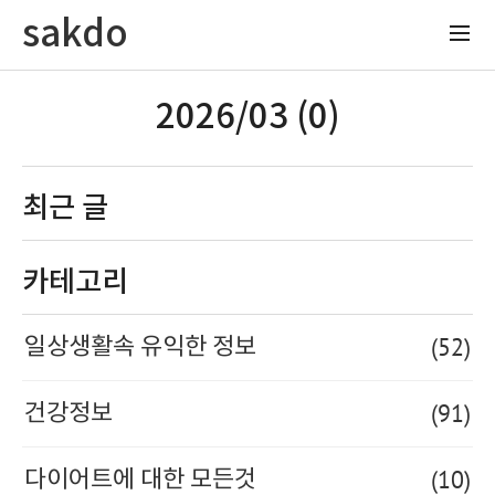
sakdo
2026/03 (0)
최근 글
카테고리
(52)
일상생활속 유익한 정보
(91)
건강정보
(10)
다이어트에 대한 모든것