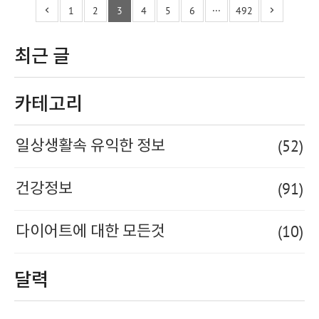
1
2
3
4
5
6
···
492
최근 글
카테고리
(52)
일상생활속 유익한 정보
(91)
건강정보
(10)
다이어트에 대한 모든것
달력